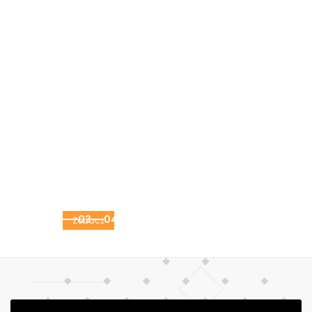
Ogrodzenie aluminiowe Silver
200x20
01
02
03
04
Zobacz
Ogrodzenia nowoczesne