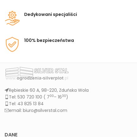
Dedykowani specjaliści
100% bezpieczeństwa
Rębieskie 60 A, 98-220, Zduńska Wola
00
30
Tel: 530 720 100 (
7
– 16
)
Tel: 43 825 13 84
email: biuro@silverstal.com
DANE