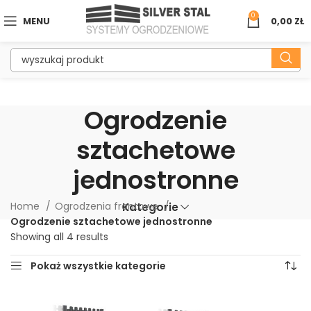
0
MENU
0,00
ZŁ
Ogrodzenie
sztachetowe
jednostronne
Home
Ogrodzenia frontowe
Kategorie
Ogrodzenie sztachetowe jednostronne
Showing all 4 results
Pokaż wszystkie kategorie