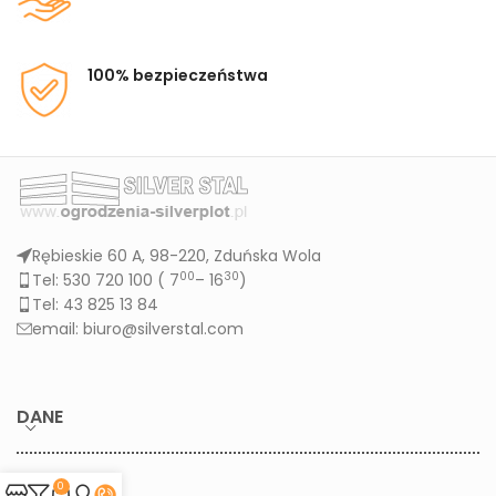
100% bezpieczeństwa
Rębieskie 60 A, 98-220, Zduńska Wola
00
30
Tel: 530 720 100 (
7
– 16
)
Tel: 43 825 13 84
email: biuro@silverstal.com
DANE
KONTO
0