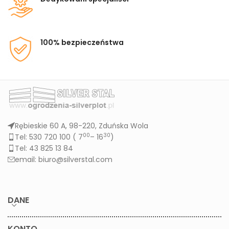
100% bezpieczeństwa
Rębieskie 60 A, 98-220, Zduńska Wola
00
30
Tel: 530 720 100 (
7
– 16
)
Tel: 43 825 13 84
email: biuro@silverstal.com
DANE
KONTO