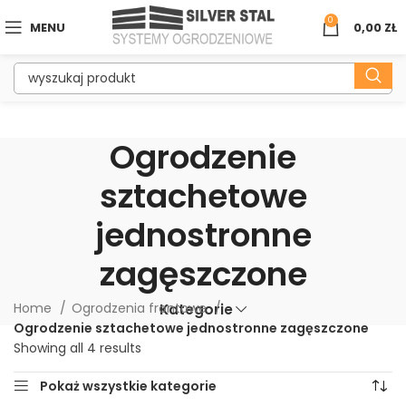
0
MENU
0,00
ZŁ
Ogrodzenie
sztachetowe
jednostronne
zagęszczone
Home
Ogrodzenia frontowe
Kategorie
Ogrodzenie sztachetowe jednostronne zagęszczone
Showing all 4 results
Pokaż wszystkie kategorie