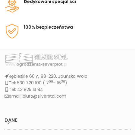
Dedykowani specjaliści
100% bezpieczeństwa
Rębieskie 60 A, 98-220, Zduńska Wola
00
30
Tel: 530 720 100 (
7
– 16
)
Tel: 43 825 13 84
email: biuro@silverstal.com
DANE