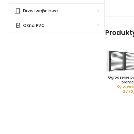
Drzwi wejściowe
Okna PVC
Produkty 
Ogrodzenie p
– brama
Ogrodzeni