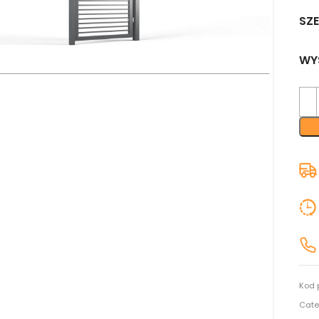
SZ
nij aby powiększyć
WY
Kod 
Cate