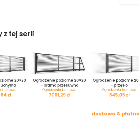
z tej serii
oziome 20×20
Ogrodzenie poziome 20×20
Ogrodzenie poziome 2
 uchylna
– brama przesuwna
– przęsło
a frontowe
Ogrodzenia frontowe
Ogrodzenia frontowe
zł
zł
zł
dostawa & płatno