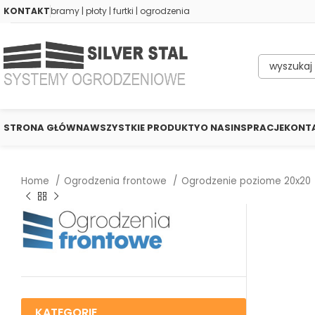
KONTAKT
bramy | płoty | furtki | ogrodzenia
STRONA GŁÓWNA
WSZYSTKIE PRODUKTY
O NAS
INSPRACJE
KONT
Home
Ogrodzenia frontowe
Ogrodzenie poziome 20x20
KATEGORIE