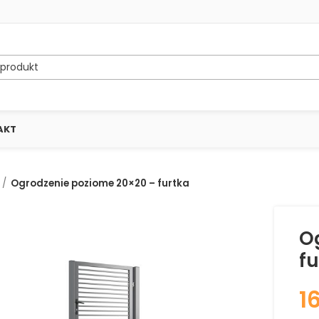
AKT
Ogrodzenie poziome 20×20 – furtka
O
fu