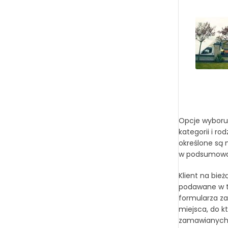
Opcje wyboru 
kategorii i r
określone są 
w podsumowan
Klient na bie
podawane w tr
formularza za
miejsca, do k
zamawianych t