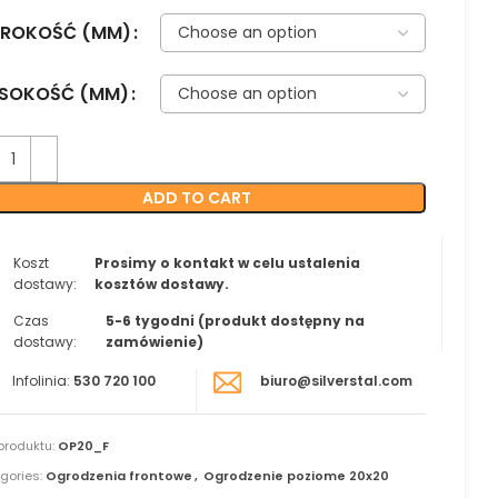
EROKOŚĆ (MM)
SOKOŚĆ (MM)
ADD TO CART
Koszt
Prosimy o kontakt w celu ustalenia
dostawy:
kosztów dostawy.
Czas
5-6 tygodni (produkt dostępny na
dostawy:
zamówienie)
Infolinia:
530 720 100
biuro@silverstal.com
produktu:
OP20_F
gories:
Ogrodzenia frontowe
,
Ogrodzenie poziome 20x20