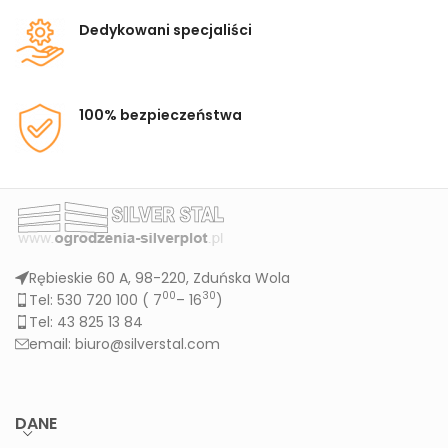
Dedykowani specjaliści
100% bezpieczeństwa
Rębieskie 60 A, 98-220, Zduńska Wola
00
30
Tel: 530 720 100 (
7
– 16
)
Tel: 43 825 13 84
email: biuro@silverstal.com
DANE