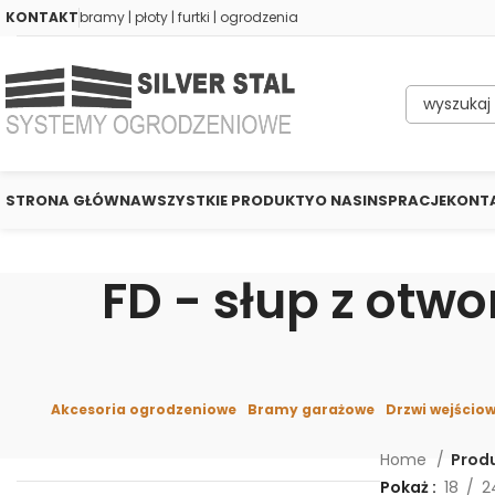
KONTAKT
bramy | płoty | furtki | ogrodzenia
STRONA GŁÓWNA
WSZYSTKIE PRODUKTY
O NAS
INSPRACJE
KONT
FD - słup z otw
Akcesoria ogrodzeniowe
Bramy garażowe
Drzwi wejścio
Home
Prod
Pokaż
18
2