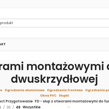
AKT
orami montażowymi d
dwuskrzydłowej
we
Ogrodzenia aluminiowe
Ogrodzenia frontowe
Ogrodzenia p
Okna PVC
Słupki
uct Przygotowanie
FD - słup z otworami montażowymi do fur
4
36
48