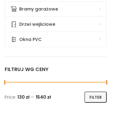
Bramy garażowe
Drzwi wejściowe
Okna PVC
FILTRUJ WG CENY
Min price
Max price
Price:
130 zł
—
1540 zł
FILTER