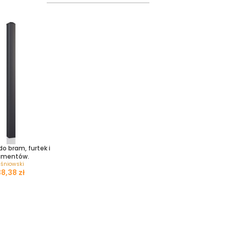
do bram, furtek i
gmentów.
iśniowski
zł