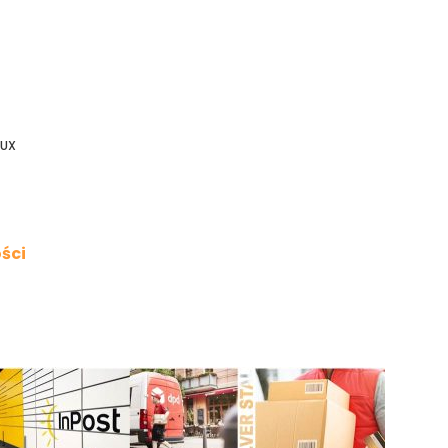
LUX
ści