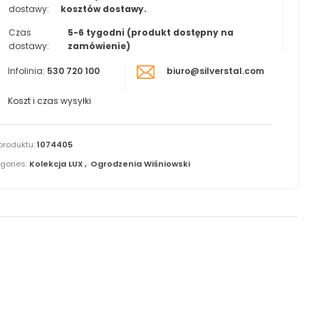
dostawy:
kosztów dostawy.
Czas
5-6 tygodni (produkt dostępny na
dostawy:
zamówienie)
Infolinia:
530 720 100
biuro@silverstal.com
Koszt i czas wysyłki
produktu:
1074405
gories:
Kolekcja LUX
,
Ogrodzenia Wiśniowski