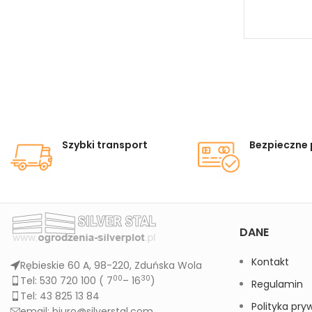
Szybki transport
Bezpieczne 
DANE
Kontakt
Rębieskie 60 A, 98-220, Zduńska Wola
00
30
Tel: 530 720 100 (
7
– 16
)
Regulamin
Tel: 43 825 13 84
Polityka pry
email: biuro@silverstal.com