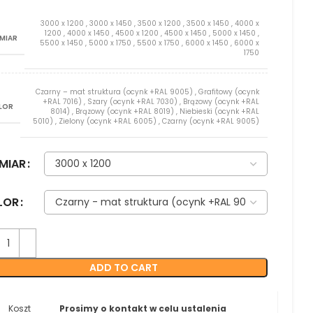
3000 x 1200
,
3000 x 1450
,
3500 x 1200
,
3500 x 1450
,
4000 x
1200
,
4000 x 1450
,
4500 x 1200
,
4500 x 1450
,
5000 x 1450
,
MIAR
5500 x 1450
,
5000 x 1750
,
5500 x 1750
,
6000 x 1450
,
6000 x
1750
Czarny – mat struktura (ocynk +RAL 9005)
,
Grafitowy (ocynk
+RAL 7016)
,
Szary (ocynk +RAL 7030)
,
Brązowy (ocynk +RAL
LOR
8014)
,
Brązowy (ocynk +RAL 8019)
,
Niebieski (ocynk +RAL
5010)
,
Zielony (ocynk +RAL 6005)
,
Czarny (ocynk +RAL 9005)
MIAR
LOR
ADD TO CART
Koszt
Prosimy o kontakt w celu ustalenia