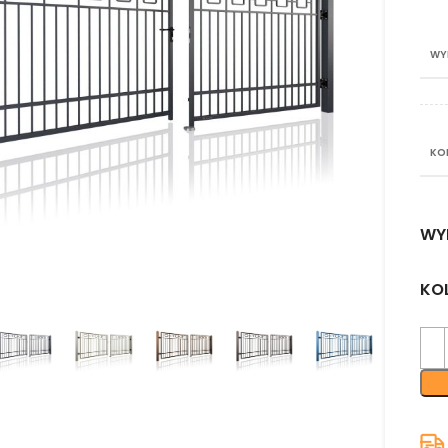
WY
KO
WY
nij aby powiększyć
KO