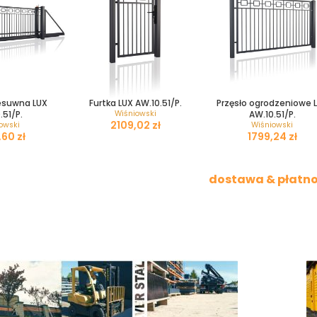
esuwna LUX
Furtka LUX AW.10.51/P.
Przęsło ogrodzeniowe 
.51/P.
Wiśniowski
AW.10.51/P.
zł
owski
Wiśniowski
zł
zł
dostawa & płatno