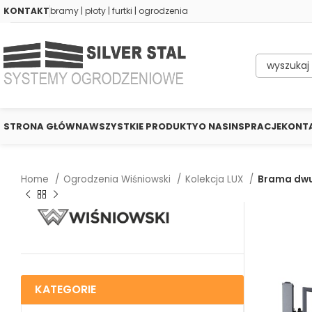
KONTAKT
bramy | płoty | furtki | ogrodzenia
STRONA GŁÓWNA
WSZYSTKIE PRODUKTY
O NAS
INSPRACJE
KONT
Home
Ogrodzenia Wiśniowski
Kolekcja LUX
Brama dwus
KATEGORIE