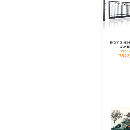
Brama prz
AW.10
Wiśni