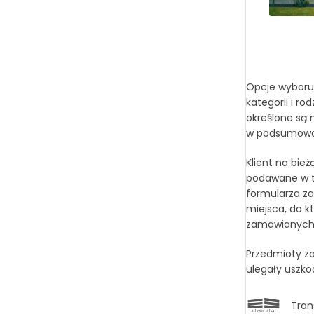
Opcje wyboru 
kategorii i r
określone są 
w podsumowan
Klient na bie
podawane w tr
formularza za
miejsca, do k
zamawianych t
Przedmioty za
ulegały uszko
Tran