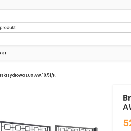
AKT
krzydłowa LUX AW.10.51/P.
B
AW