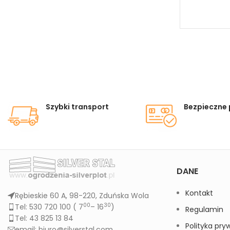
Szybki transport
Bezpieczne 
DANE
Kontakt
Rębieskie 60 A, 98-220, Zduńska Wola
00
30
Tel: 530 720 100 (
7
– 16
)
Regulamin
Tel: 43 825 13 84
Polityka pry
email: biuro@silverstal.com