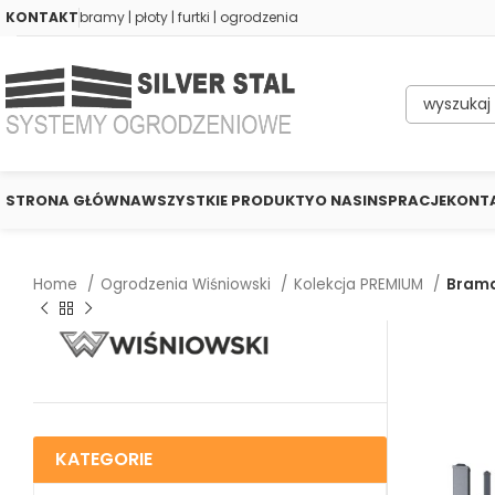
KONTAKT
bramy | płoty | furtki | ogrodzenia
STRONA GŁÓWNA
WSZYSTKIE PRODUKTY
O NAS
INSPRACJE
KONT
Home
Ogrodzenia Wiśniowski
Kolekcja PREMIUM
Brama
KATEGORIE