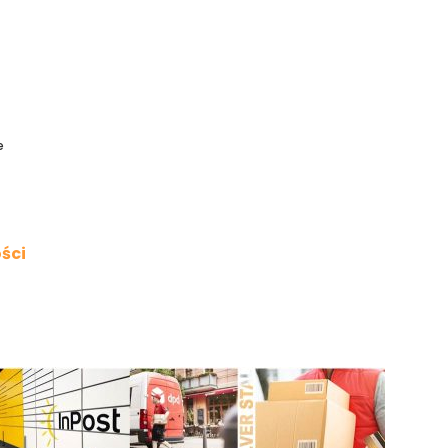
e
ści