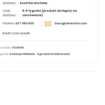
dostawy:
kosztów dostawy.
Czas
5-6 tygodni (produkt dostępny na
dostawy:
zamówienie)
Infolinia:
537 980 600
biuro@silverstal.com
Koszt i czas wysyłki
produktu:
1020645
gories:
Kolekcja PREMIUM
,
Ogrodzenia Wiśniowski