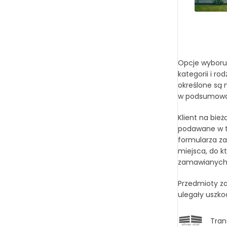
Opcje wyboru 
kategorii i r
określone są 
w podsumowan
Klient na bie
podawane w tr
formularza za
miejsca, do k
zamawianych t
Przedmioty za
ulegały uszko
Tran