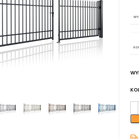
WY
KO
WY
nij aby powiększyć
KO