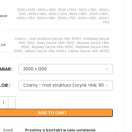
3000 x 1200
,
3000 x 1450
,
3500 x 1200
,
3500 x 1450
,
4000 x
1200
,
4000 x 1450
,
4500 x 1200
,
4500 x 1450
,
5000 x 1450
,
MIAR
5000 x 1750
,
5500 x 1450
,
5500 x 1750
,
6000 x 1450
,
6000 x
1750
Czarny – mat struktura (ocynk +RAL 9005)
,
Grafitowy (ocynk
+RAL 7016)
,
Szary (ocynk +RAL 7030)
,
Brązowy (ocynk +RAL
LOR
8014)
,
Brązowy (ocynk +RAL 8019)
,
Niebieski (ocynk +RAL
5010)
,
Zielony (ocynk +RAL 6005)
,
Czarny (ocynk +RAL 9005)
MIAR
LOR
ADD TO CART
Koszt
Prosimy o kontakt w celu ustalenia