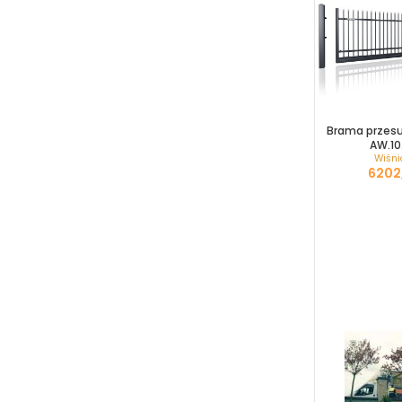
Brama przes
AW.10
Wiśni