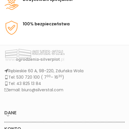
100% bezpieczeństwa
Rębieskie 60 A, 98-220, Zduńska Wola
00
30
Tel: 530 720 100 (
7
– 16
)
Tel: 43 825 13 84
email: biuro@silverstal.com
DANE
KONTO