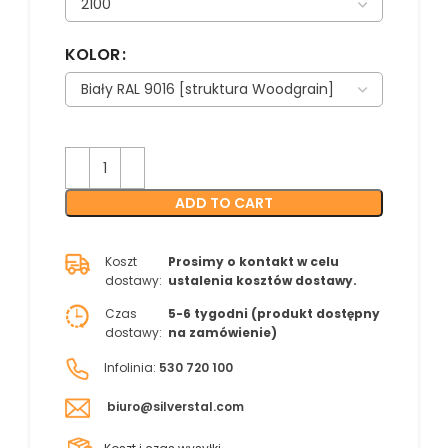
KOLOR
ADD TO CART
Koszt
Prosimy o kontakt w celu
dostawy:
ustalenia kosztów dostawy.
Czas
5-6 tygodni (produkt dostępny
dostawy:
na zamówienie)
Infolinia:
530 720 100
biuro@silverstal.com