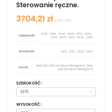
Sterowanie ręczne.
zł
2375
,
2400
,
2500
,
2600
,
2750
,
3000
,
SZEROKOŚĆ
3500
,
4000
,
4250
,
4500
,
2250
WYSOKOŚĆ
2100
,
2125
,
2200
,
2250
Biały RAL 9016 [struktura Woodgrain]
,
Złoty
KOLOR
dąb [struktura Woodgrain]
SZEROKOŚĆ
WYSOKOŚĆ