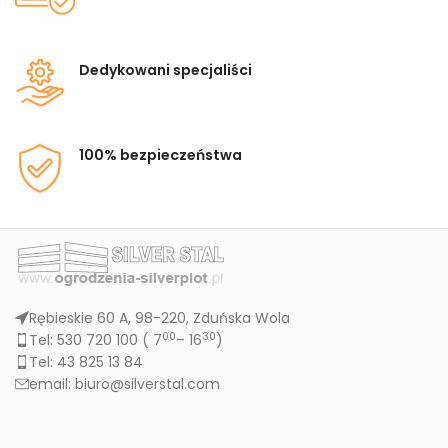
Dedykowani specjaliści
100% bezpieczeństwa
Rębieskie 60 A, 98-220, Zduńska Wola
00
30
Tel: 530 720 100 (
7
– 16
)
Tel: 43 825 13 84
email: biuro@silverstal.com