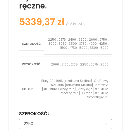
ręczne.
zł
2250
,
2375
,
2400
,
2500
,
2600
,
2750
,
SZEROKOŚĆ
3000
,
3250
,
3500
,
3750
,
4000
,
4250
,
4500
,
4750
,
5000
,
5500
,
6000
WYSOKOŚĆ
2000
,
2100
,
2125
,
2250
,
2375
,
2500
Biały RAL 9016 [struktura Silkline]
,
Grafitowy
RAL 7016 [struktura Silkline]
,
Antracyt
KOLOR
[struktura Sandgrain]
,
Złoty dąb [struktura
Smoothgrain]
,
Orzech [struktura
Smoothgrain]
SZEROKOŚĆ