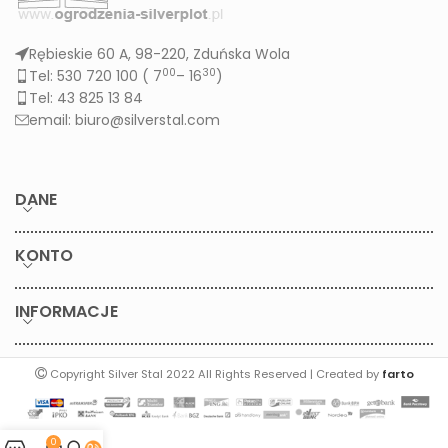
Rębieskie 60 A, 98-220, Zduńska Wola
00
30
Tel: 530 720 100 (
7
– 16
)
Tel: 43 825 13 84
email: biuro@silverstal.com
DANE
KONTO
INFORMACJE
Copyright Silver Stal 2022 All Rights Reserved | Created by
farto
0