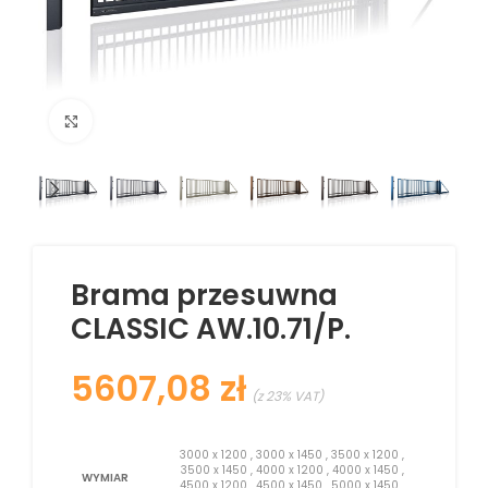
Kliknij aby powiększyć
Brama przesuwna
CLASSIC AW.10.71/P.
zł
3000 x 1200
,
3000 x 1450
,
3500 x 1200
,
3500 x 1450
,
4000 x 1200
,
4000 x 1450
,
WYMIAR
4500 x 1200
,
4500 x 1450
,
5000 x 1450
,