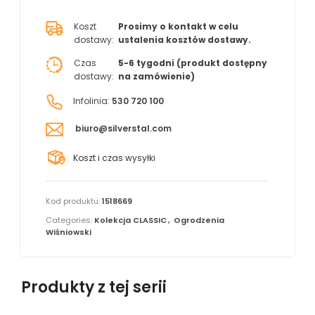
Koszt
Prosimy o kontakt w celu
dostawy:
ustalenia kosztów dostawy.
Czas
5-6 tygodni (produkt dostępny
dostawy:
na zamówienie)
Infolinia:
530 720 100
biuro@silverstal.com
Koszt i czas wysyłki
Kod produktu:
1518669
Categories:
Kolekcja CLASSIC
,
Ogrodzenia
Wiśniowski
Produkty z tej serii