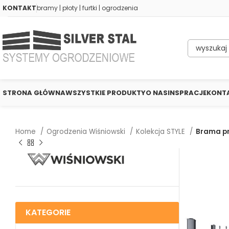
KONTAKT
bramy | płoty | furtki | ogrodzenia
STRONA GŁÓWNA
WSZYSTKIE PRODUKTY
O NAS
INSPRACJE
KONT
Home
Ogrodzenia Wiśniowski
Kolekcja STYLE
Brama pr
KATEGORIE