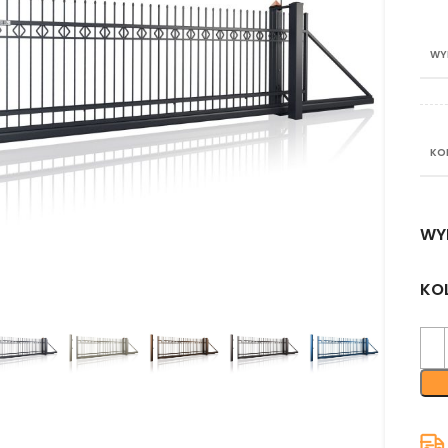
WY
KO
WY
nij aby powiększyć
KO