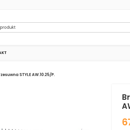
AKT
zesuwna STYLE AW.10.25/P.
B
AW