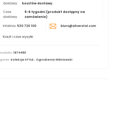
dostawy:
kosztów dostawy.
Czas
5-6 tygodni (produkt dostępny na
dostawy:
zamówienie)
Infolinia:
530 720 100
biuro@silverstal.com
Koszt i czas wysyłki
produktu:
1874480
gories:
Kolekcja STYLE
,
Ogrodzenia Wiśniowski