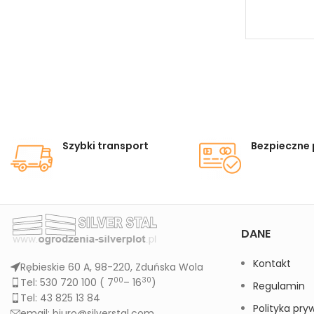
Szybki transport
Bezpieczne 
DANE
Kontakt
Rębieskie 60 A, 98-220, Zduńska Wola
00
30
Tel: 530 720 100 (
7
– 16
)
Regulamin
Tel: 43 825 13 84
Polityka pry
email: biuro@silverstal.com