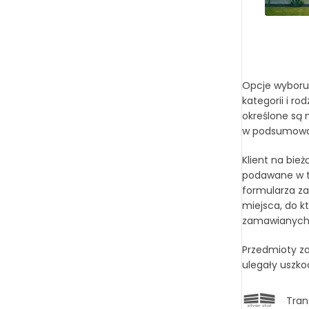
Opcje wyboru 
kategorii i r
określone są 
w podsumowan
Klient na bie
podawane w tr
formularza za
miejsca, do k
zamawianych t
Przedmioty za
ulegały uszko
Tran