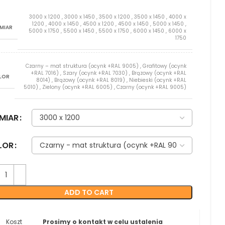
3000 x 1200
,
3000 x 1450
,
3500 x 1200
,
3500 x 1450
,
4000 x
1200
,
4000 x 1450
,
4500 x 1200
,
4500 x 1450
,
5000 x 1450
,
MIAR
5000 x 1750
,
5500 x 1450
,
5500 x 1750
,
6000 x 1450
,
6000 x
1750
Czarny – mat struktura (ocynk +RAL 9005)
,
Grafitowy (ocynk
+RAL 7016)
,
Szary (ocynk +RAL 7030)
,
Brązowy (ocynk +RAL
LOR
8014)
,
Brązowy (ocynk +RAL 8019)
,
Niebieski (ocynk +RAL
5010)
,
Zielony (ocynk +RAL 6005)
,
Czarny (ocynk +RAL 9005)
MIAR
LOR
ADD TO CART
Koszt
Prosimy o kontakt w celu ustalenia