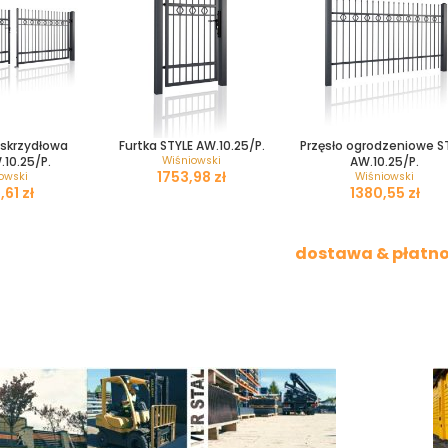
skrzydłowa
Furtka STYLE AW.10.25/P.
Przęsło ogrodzeniowe S
.10.25/P.
Wiśniowski
AW.10.25/P.
zł
owski
Wiśniowski
zł
zł
dostawa & płatno