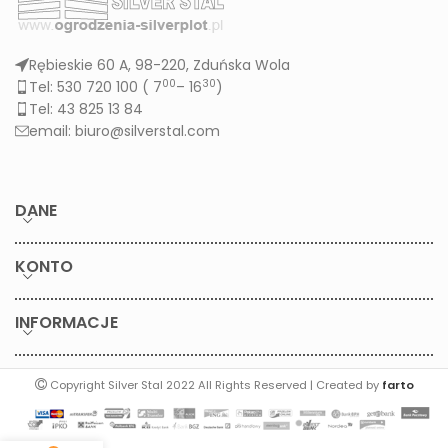
Rębieskie 60 A, 98-220, Zduńska Wola
00
30
Tel: 530 720 100 (
7
– 16
)
Tel: 43 825 13 84
email: biuro@silverstal.com
DANE
KONTO
INFORMACJE
Copyright Silver Stal 2022 All Rights Reserved | Created by
farto