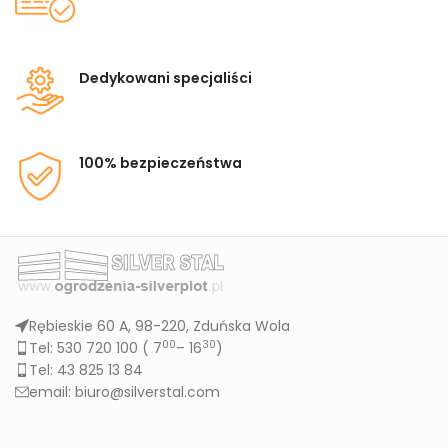
Dedykowani specjaliści
100% bezpieczeństwa
Rębieskie 60 A, 98-220, Zduńska Wola
00
30
Tel: 530 720 100 (
7
– 16
)
Tel: 43 825 13 84
email: biuro@silverstal.com