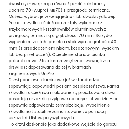
dwuskrzydłowej mogą również pełnić rolę bramy.
DoorPro 70 (Aluprof MB70) z przegrodą termiczną.
Możesz wybrać je w wersji jedno- lub dwuskrzydłowej.
Rama skrzydła i ościeżnica zostały wykonane z
trzykomorowych kształtowników aluminiowych z
przegrodą termiczną o głębokości 70 mm. Skrzydło
wypełnione zostało panelem stalowym o grubości 40
mm (z przetłoczeniem niskim, kasetonowym, wysokim
lub bez przetłoczeń). Ocieplenie stanowi pianka
poliuretanowa. Struktura zewnętrzna i wewnętrzna
drzwi jest dopasowana do tej w bramach
segmentowych UniPro.
Drzwi panelowe aluminiowe już w standardzie
zapewniają odpowiedni poziom bezpieczeństwa. Rama
skrzydła i ościeżnica malowane są proszkowo, a drzwi
posiadają uszczelki przylgowe na całym obwodzie – co
zapewnia odpowiednią termoizolację. Wypełnienie
skrzydła jest stabilnie zamontowane za pomocą
uszczelek i listew przyszybowych.
To drzwi doskonałe jako dodatkowe wejście do garażu.