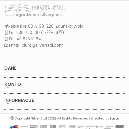
Rębieskie 60 A, 98-220, Zduńska Wola
00
30
Tel: 530 720 100 (
7
– 16
)
Tel: 43 825 13 84
email: biuro@silverstal.com
DANE
KONTO
INFORMACJE
Copyright Silver Stal 2022 All Rights Reserved | Created by
farto