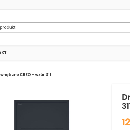
AKT
ewnętrzne CREO – wzór 311
D
31