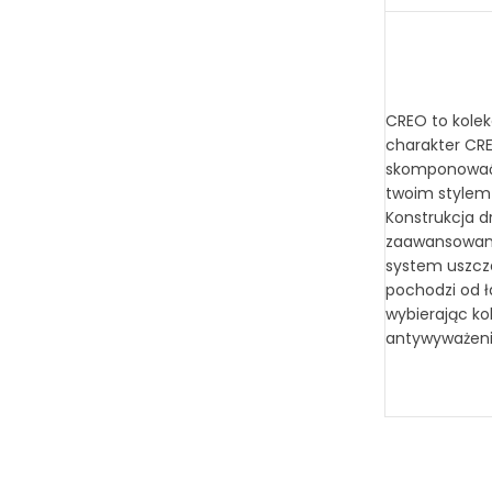
CREO to kolek
charakter CR
skomponować d
twoim stylem 
Konstrukcja d
zaawansowany
system uszcze
pochodzi od ł
wybierając ko
antywyważeni