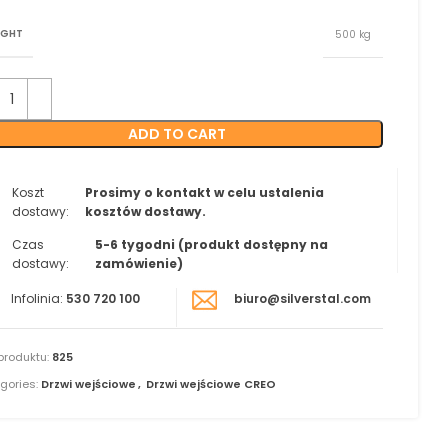
IGHT
500 kg
ADD TO CART
Koszt
Prosimy o kontakt w celu ustalenia
dostawy:
kosztów dostawy.
Czas
5-6 tygodni (produkt dostępny na
dostawy:
zamówienie)
Infolinia:
530 720 100
biuro@silverstal.com
produktu:
825
gories:
Drzwi wejściowe
,
Drzwi wejściowe CREO