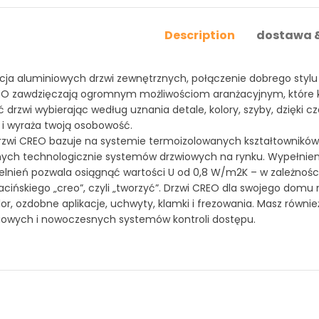
Description
dostawa &
cja aluminiowych drzwi zewnętrznych, połączenie dobrego styl
EO zawdzięczają ogromnym możliwościom aranżacyjnym, które 
rzwi wybierając według uznania detale, kolory, szyby, dzięki c
i wyraża twoją osobowość.
rzwi CREO bazuje na systemie termoizolowanych kształtowników
ch technologicznie systemów drzwiowych na rynku. Wypełnien
lnień pozwala osiągnąć wartości U od 0,8 W/m2K – w zależności
acińskiego „creo”, czyli „tworzyć”. Drzwi CREO dla swojego dom
lor, ozdobne aplikacje, uchwyty, klamki i frezowania. Masz równ
owych i nowoczesnych systemów kontroli dostępu.