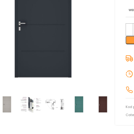
WE
nij aby powiększyć
Kod 
Cate