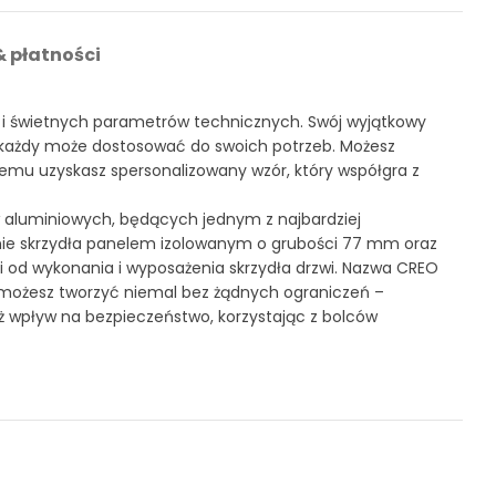
 płatności
u i świetnych parametrów technicznych. Swój wyjątkowy
każdy może dostosować do swoich potrzeb. Możesz
zemu uzyskasz spersonalizowany wzór, który współgra z
 aluminiowych, będących jednym z najbardziej
ie skrzydła panelem izolowanym o grubości 77 mm oraz
 od wykonania i wyposażenia skrzydła drzwi. Nazwa CREO
u możesz tworzyć niemal bez żądnych ograniczeń –
ież wpływ na bezpieczeństwo, korzystając z bolców