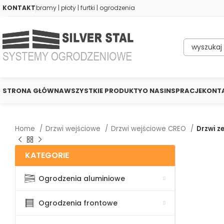
KONTAKT
bramy | płoty | furtki | ogrodzenia
STRONA GŁÓWNA
WSZYSTKIE PRODUKTY
O NAS
INSPRACJE
KONT
Home
Drzwi wejściowe
Drzwi wejściowe CREO
Drzwi z
KATEGORIE
Ogrodzenia aluminiowe
Ogrodzenia frontowe