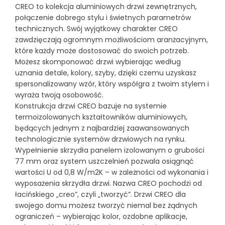
CREO to kolekcja aluminiowych drzwi zewnętrznych,
połączenie dobrego stylu i świetnych parametrów
technicznych. Swój wyjątkowy charakter CREO
zawdzięczają ogromnym możliwościom aranżacyjnym,
które każdy może dostosować do swoich potrzeb.
Możesz skomponować drzwi wybierając według
uznania detale, kolory, szyby, dzięki czemu uzyskasz
spersonalizowany wzór, który współgra z twoim stylem i
wyraża twoją osobowość.
Konstrukcja drzwi CREO bazuje na systemie
termoizolowanych kształtowników aluminiowych,
będących jednym z najbardziej zaawansowanych
technologicznie systemów drzwiowych na rynku.
Wypełnienie skrzydła panelem izolowanym o grubości
77 mm oraz system uszczelnień pozwala osiągnąć
wartości U od 0,8 W/m2K – w zależności od wykonania i
wyposażenia skrzydła drzwi. Nazwa CREO pochodzi od
łacińskiego „creo”, czyli „tworzyć”. Drzwi CREO dla
swojego domu możesz tworzyć niemal bez żądnych
ograniczeń – wybierając kolor, ozdobne aplikacje,