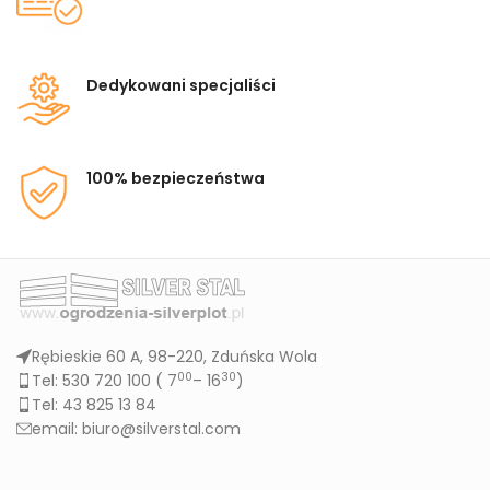
Dedykowani specjaliści
100% bezpieczeństwa
Rębieskie 60 A, 98-220, Zduńska Wola
00
30
Tel: 530 720 100 (
7
– 16
)
Tel: 43 825 13 84
email: biuro@silverstal.com