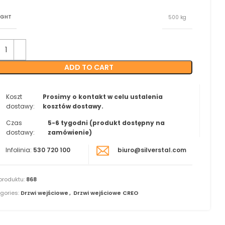
IGHT
500 kg
ADD TO CART
Koszt
Prosimy o kontakt w celu ustalenia
dostawy:
kosztów dostawy.
Czas
5-6 tygodni (produkt dostępny na
dostawy:
zamówienie)
Infolinia:
530 720 100
biuro@silverstal.com
produktu:
868
gories:
Drzwi wejściowe
,
Drzwi wejściowe CREO