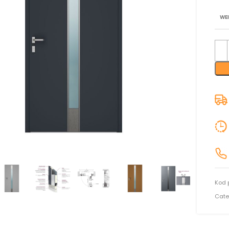
WE
nij aby powiększyć
Kod 
Cate