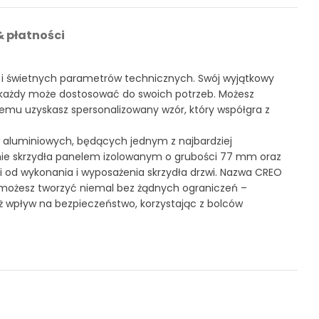
 płatności
u i świetnych parametrów technicznych. Swój wyjątkowy
każdy może dostosować do swoich potrzeb. Możesz
zemu uzyskasz spersonalizowany wzór, który współgra z
 aluminiowych, będących jednym z najbardziej
ie skrzydła panelem izolowanym o grubości 77 mm oraz
 od wykonania i wyposażenia skrzydła drzwi. Nazwa CREO
u możesz tworzyć niemal bez żądnych ograniczeń –
ież wpływ na bezpieczeństwo, korzystając z bolców