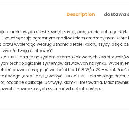
Description
dostawa &
cja aluminiowych drzwi zewnętrznych, połączenie dobrego styl
EO zawdzięczają ogromnym możliwościom aranżacyjnym, które 
rzwi wybierając według uznania detale, kolory, szyby, dzięki c
i wyraża twoją osobowość.
rzwi CREO bazuje na systemie termoizolowanych kształtowników
ch technologicznie systemów drzwiowych na rynku. Wypełnien
lnień pozwala osiągnąć wartości U od 0,8 W/m2K – w zależności
acińskiego „creo”, czyli „tworzyć”. Drzwi CREO dla swojego dom
lor, ozdobne aplikacje, uchwyty, klamki i frezowania. Masz równ
owych i nowoczesnych systemów kontroli dostępu.