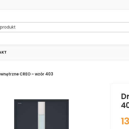
AKT
ewnętrzne CREO – wzór 403
D
4