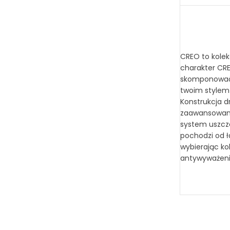
CREO to kolek
charakter CR
skomponować d
twoim stylem 
Konstrukcja d
zaawansowany
system uszcze
pochodzi od ł
wybierając ko
antywyważeni