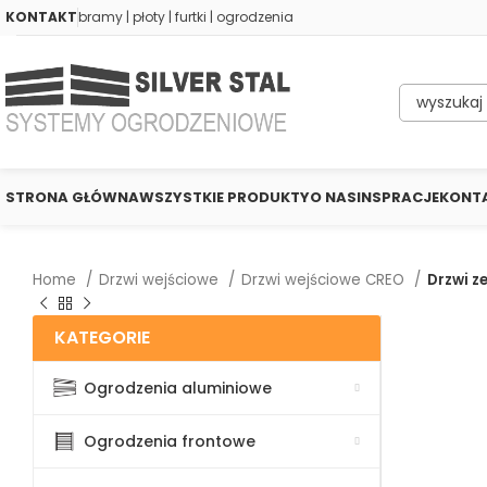
KONTAKT
bramy | płoty | furtki | ogrodzenia
STRONA GŁÓWNA
WSZYSTKIE PRODUKTY
O NAS
INSPRACJE
KONT
Home
Drzwi wejściowe
Drzwi wejściowe CREO
Drzwi z
KATEGORIE
Ogrodzenia aluminiowe
Ogrodzenia frontowe