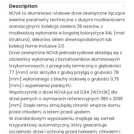
Description
NOVA to aluminiowo-stalowe drzwi zewnętrzne łączące
świetne parametry techniczne z dużymi możliwościami
aranżacyjnymi. Kolekcja zawiera 39 wzorów, z
możliwością wykonania w bogatej kolorystyce RAL (mat
struktura), dekorów, oklein drewnopodobnych lub
kolekcji Home Inclusive 2.0.
Drzwi zewnętrzne NOVA jednoskrzydłowe składają się z
ościeżnicy wykonanej z kształtowników aluminiowych
trzykomorowych, z przegrodą termiczną o głębokości
77 [mm] oraz skrzydła z grubą przylgą o grubości 78
[mm] wykonanego z blachy stalowej o grubości 0,75
[mm] i wypełnienia pianką PU.
Współczynnik U drzwi NOVA już od 0,94 [W/m2K] dla
drzwi pełnych o wymiarach referencyjnych 1180 x 2095
[mm]. Dzięki temu zimą będą chronić wnętrze domu
przed chłodem, a latem przed upałem.
W standardowym wyposażeniu znajduje się zamek
trzypunktowy automatyczny, który gwarantuje
szczelność drzwi i ochronę przed hałasem, chłodem i