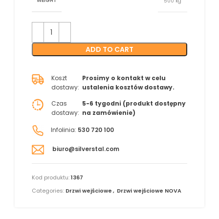
WEIGHT
500 kg
ADD TO CART
Koszt
Prosimy o kontakt w celu
dostawy:
ustalenia kosztów dostawy.
Czas
5-6 tygodni (produkt dostępny
dostawy:
na zamówienie)
Infolinia:
530 720 100
biuro@silverstal.com
Kod produktu:
1367
Categories:
Drzwi wejściowe
,
Drzwi wejściowe NOVA