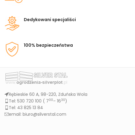
Dedykowani specjaliści
100% bezpieczeństwa
Rębieskie 60 A, 98-220, Zduńska Wola
00
30
Tel: 530 720 100 (
7
– 16
)
Tel: 43 825 13 84
email: biuro@silverstal.com