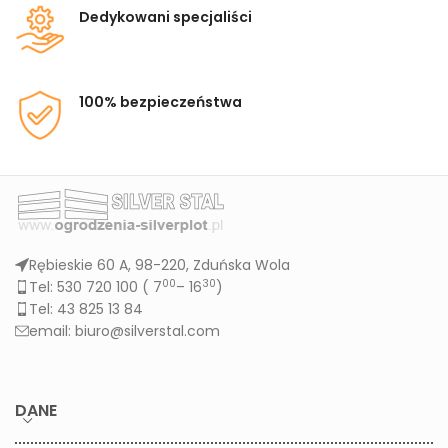
Dedykowani specjaliści
100% bezpieczeństwa
Rębieskie 60 A, 98-220, Zduńska Wola
00
30
Tel: 530 720 100 (
7
– 16
)
Tel: 43 825 13 84
email: biuro@silverstal.com
DANE