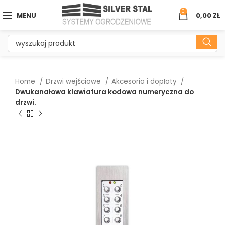
0
MENU
0,00
ZŁ
Home
Drzwi wejściowe
Akcesoria i dopłaty
Dwukanałowa klawiatura kodowa numeryczna do
drzwi.