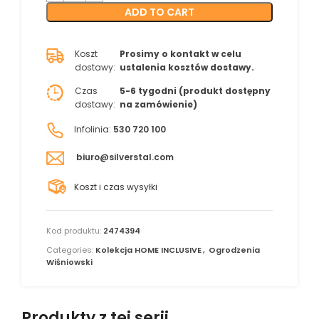
ADD TO CART
Koszt
Prosimy o kontakt w celu
dostawy:
ustalenia kosztów dostawy.
Czas
5-6 tygodni (produkt dostępny
dostawy:
na zamówienie)
Infolinia:
530 720 100
biuro@silverstal.com
Koszt i czas wysyłki
Kod produktu:
2474394
Categories:
Kolekcja HOME INCLUSIVE
,
Ogrodzenia
Wiśniowski
Produkty z tej serii