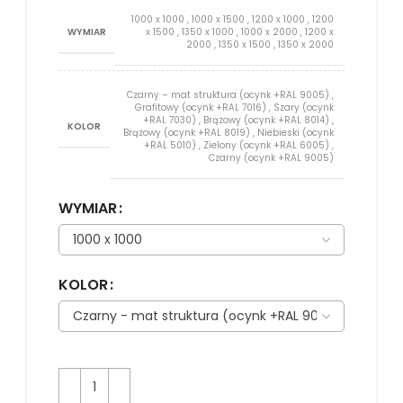
1000 x 1000
,
1000 x 1500
,
1200 x 1000
,
1200
WYMIAR
x 1500
,
1350 x 1000
,
1000 x 2000
,
1200 x
2000
,
1350 x 1500
,
1350 x 2000
Czarny – mat struktura (ocynk +RAL 9005)
,
Grafitowy (ocynk +RAL 7016)
,
Szary (ocynk
+RAL 7030)
,
Brązowy (ocynk +RAL 8014)
,
KOLOR
Brązowy (ocynk +RAL 8019)
,
Niebieski (ocynk
+RAL 5010)
,
Zielony (ocynk +RAL 6005)
,
Czarny (ocynk +RAL 9005)
WYMIAR
KOLOR