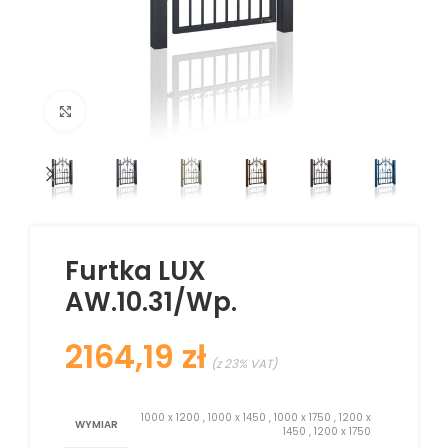
Kliknij aby powiększyć
Furtka LUX
AW.10.31/Wp.
zł
1000 x 1200
,
1000 x 1450
,
1000 x 1750
,
1200 x
WYMIAR
1450
,
1200 x 1750