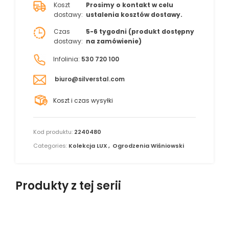
Koszt
Prosimy o kontakt w celu
dostawy:
ustalenia kosztów dostawy.
Czas
5-6 tygodni (produkt dostępny
dostawy:
na zamówienie)
Infolinia:
530 720 100
biuro@silverstal.com
Koszt i czas wysyłki
Kod produktu:
2240480
Categories:
Kolekcja LUX
,
Ogrodzenia Wiśniowski
Produkty z tej serii