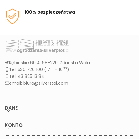
100% bezpieczeństwa
Rębieskie 60 A, 98-220, Zduńska Wola
00
30
Tel: 530 720 100 (
7
– 16
)
Tel: 43 825 13 84
email: biuro@silverstal.com
DANE
KONTO