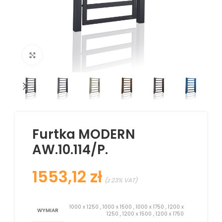
Kliknij aby powiększyć
Furtka MODERN
AW.10.114/P.
zł
1000 x 1250
,
1000 x 1500
,
1000 x 1750
,
1200 x
WYMIAR
1250
,
1200 x 1500
,
1200 x 1750