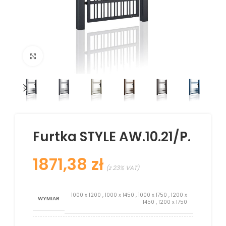
Kliknij aby powiększyć
Furtka STYLE AW.10.21/P.
zł
1000 x 1200
,
1000 x 1450
,
1000 x 1750
,
1200 x
WYMIAR
1450
,
1200 x 1750