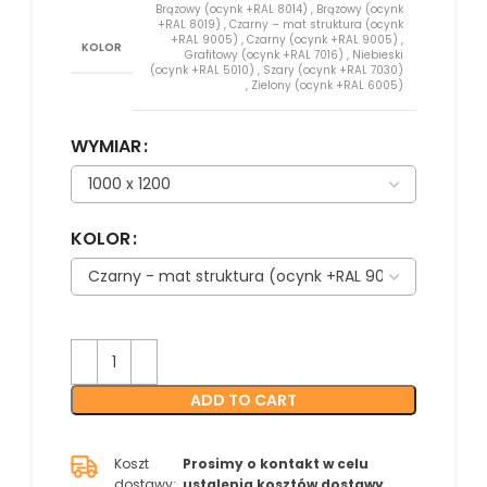
Brązowy (ocynk +RAL 8014)
,
Brązowy (ocynk
+RAL 8019)
,
Czarny – mat struktura (ocynk
+RAL 9005)
,
Czarny (ocynk +RAL 9005)
,
KOLOR
Grafitowy (ocynk +RAL 7016)
,
Niebieski
(ocynk +RAL 5010)
,
Szary (ocynk +RAL 7030)
,
Zielony (ocynk +RAL 6005)
WYMIAR
KOLOR
ADD TO CART
Koszt
Prosimy o kontakt w celu
dostawy:
ustalenia kosztów dostawy.