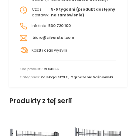
Czas
5-6 tygodni (produkt dostępny
dostawy:
na zamówienie)
Infolinia:
530 720 100
biuro@silverstal.com
Koszt i czas wysyłki
Kod produktu:
2144656
Categories:
Kolekcja STYLE
,
Ogrodzenia Wiśniowski
Produkty z tej serii