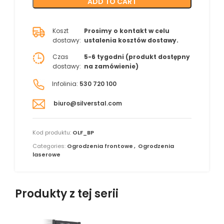
ADD TO CART
Koszt
Prosimy o kontakt w celu
dostawy:
ustalenia kosztów dostawy.
Czas
5-6 tygodni (produkt dostępny
dostawy:
na zamówienie)
Infolinia:
530 720 100
biuro@silverstal.com
Kod produktu:
OLF_BP
Categories:
Ogrodzenia frontowe
,
Ogrodzenia
laserowe
Produkty z tej serii