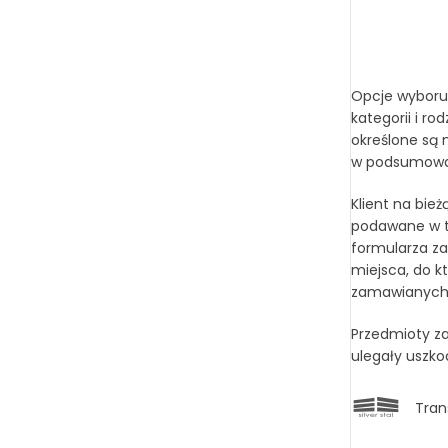
Opcje wyboru 
kategorii i r
określone są 
w podsumowan
Klient na bie
podawane w tr
formularza za
miejsca, do k
zamawianych t
Przedmioty za
ulegały uszko
Tran