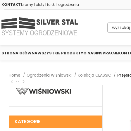
KONTAKT
bramy | płoty | furtki | ogrodzenia
STRONA GŁÓWNA
WSZYSTKIE PRODUKTY
O NAS
INSPRACJE
KONT
Home
Ogrodzenia Wiśniowski
Kolekcja CLASSIC
Przęsł
KATEGORIE