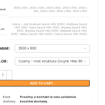
2500 x 900
,
2500 x 1200
,
2500 x 1450
,
2500 x 1750
,
3000 x
MIAR
900
,
3000 x 1200
,
3000 x 1450
,
3000 x 1750
Czarny – mat struktura (ocynk +RAL 9005)
,
Grafitowy (ocynk
+RAL 7016)
,
Szary (ocynk +RAL 7030)
,
Brązowy (ocynk +RAL
LOR
8014)
,
Brązowy (ocynk +RAL 8019)
,
Niebieski (ocynk +RAL
5010)
,
Zielony (ocynk +RAL 6005)
,
Czarny (ocynk +RAL 9005)
MIAR
LOR
ADD TO CART
Koszt
Prosimy o kontakt w celu ustalenia
dostawy:
kosztów dostawy.