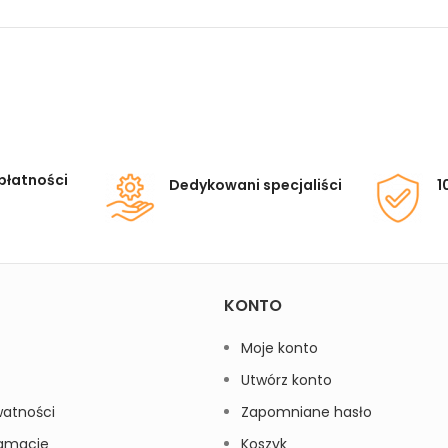
płatności
Dedykowani specjaliści
1
KONTO
Moje konto
Utwórz konto
watności
Zapomniane hasło
lamacje
Koszyk