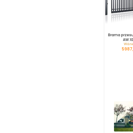
Brama przes
AW.10
Wiśni