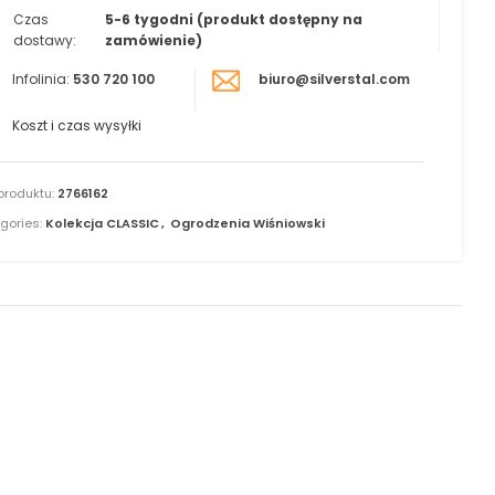
Czas
5-6 tygodni (produkt dostępny na
dostawy:
zamówienie)
Infolinia:
530 720 100
biuro@silverstal.com
Koszt i czas wysyłki
produktu:
2766162
gories:
Kolekcja CLASSIC
,
Ogrodzenia Wiśniowski