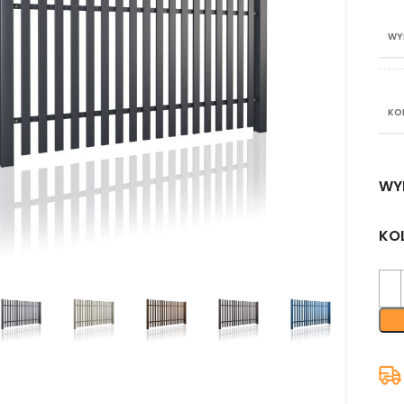
WY
KO
WY
KO
nij aby powiększyć