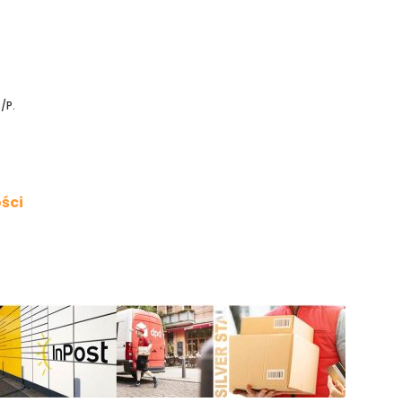
/P.
ści