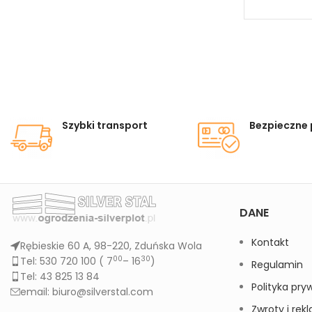
Szybki transport
Bezpieczne 
DANE
Kontakt
Rębieskie 60 A, 98-220, Zduńska Wola
00
30
Tel: 530 720 100 (
7
– 16
)
Regulamin
Tel: 43 825 13 84
Polityka pry
email: biuro@silverstal.com
Zwroty i rek