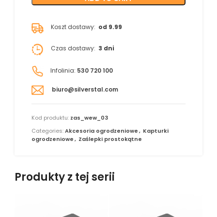
Koszt dostawy:
od 9.99
Czas dostawy:
3 dni
Infolinia:
530 720 100
biuro@silverstal.com
Kod produktu:
zas_wew_03
Categories:
Akcesoria ogrodzeniowe
,
Kapturki
ogrodzeniowe
,
Zaślepki prostokątne
Produkty z tej serii