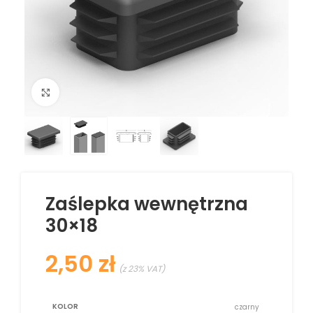
Kliknij aby powiększyć
Zaślepka wewnętrzna
30×18
zł
KOLOR
czarny