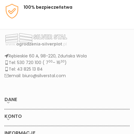
100% bezpieczeństwa
Rębieskie 60 A, 98-220, Zduńska Wola
00
30
Tel: 530 720 100 (
7
– 16
)
Tel: 43 825 13 84
email: biuro@silverstal.com
DANE
KONTO
INFORMACJE