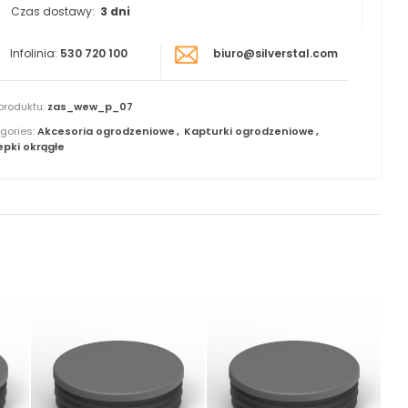
Czas dostawy:
3 dni
Infolinia:
530 720 100
biuro@silverstal.com
produktu:
zas_wew_p_07
gories:
Akcesoria ogrodzeniowe
,
Kapturki ogrodzeniowe
,
epki okrągłe