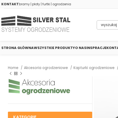
KONTAKT
bramy | płoty | furtki | ogrodzenia
STRONA GŁÓWNA
WSZYSTKIE PRODUKTY
O NAS
INSPRACJE
KONT
Home
Akcesoria ogrodzeniowe
Kapturki ogrodzeniowe
KATEGORIE