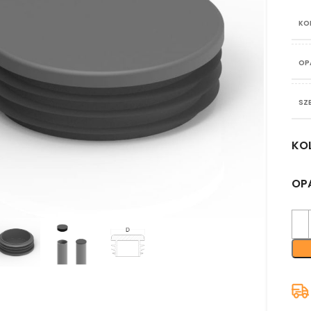
KO
OP
SZ
KO
OP
nij aby powiększyć