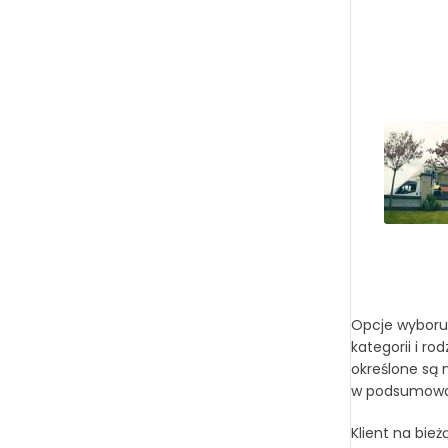
Opcje wyboru 
kategorii i r
określone są 
w podsumowan
Klient na bie