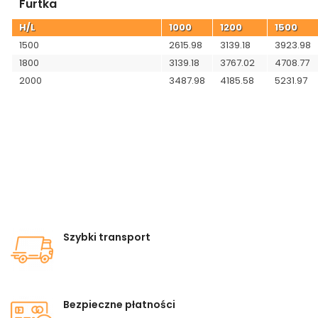
Furtka
H/L
1000
1200
1500
1500
2615.98
3139.18
3923.98
1800
3139.18
3767.02
4708.77
2000
3487.98
4185.58
5231.97
Szybki transport
Bezpieczne płatności