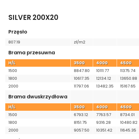
A
B
C
D
SILVER 200X20
Przęsło
807.19
zł/m2
Brama przesuwna
H/L
3500
4000
4500
1500
8847.80
10111.77
11375.74
1800
10617.35
12134.12
13650.88
2000
11797.06
13482.35
15167.65
Brama dwuskrzydłowa
H/L
3500
4000
4500
1500
6793.12
7763.57
8734.01
1800
8151.75
9316.28
10480.82
2000
9057.50
10351.42
11645.35