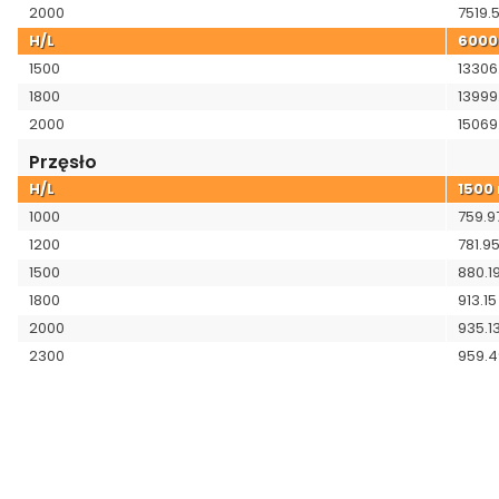
2000
7519.
H/L
600
1500
13306
1800
13999
2000
15069
Przęsło
H/L
1500
1000
759.9
1200
781.9
1500
880.1
1800
913.15
2000
935.1
2300
959.4