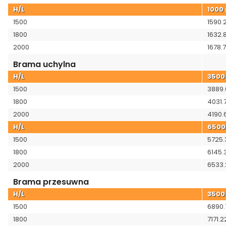
H/L
1000
1500
1590.
1800
1632.
2000
1678.
Brama uchylna
H/L
350
1500
3889.
1800
4031.
2000
4190.
H/L
650
1500
5725.
1800
6145.
2000
6533.
Brama przesuwna
H/L
350
1500
6890.
1800
7171.2