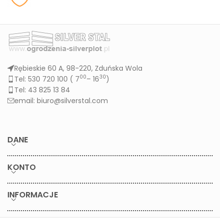
Rębieskie 60 A, 98-220, Zduńska Wola
00
30
Tel: 530 720 100 (
7
– 16
)
Tel: 43 825 13 84
email: biuro@silverstal.com
DANE
KONTO
INFORMACJE