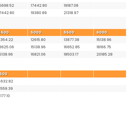
5698.52
17442.80
19187.08
7442.80
19380.89
21318.97
4500
5000
5500
6000
1354.22
12615.80
13877.38
15138.96
3625.06
15138.96
16652.85
18166.75
5138.96
16821.06
18503.17
20185.28
1500
4632.82
5559.39
177.10