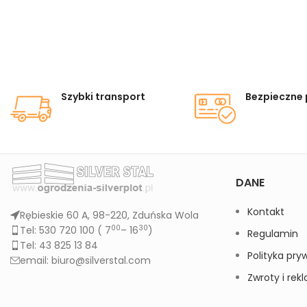
Szybki transport
Bezpieczne 
DANE
Kontakt
Rębieskie 60 A, 98-220, Zduńska Wola
00
30
Tel: 530 720 100 (
7
– 16
)
Regulamin
Tel: 43 825 13 84
Polityka pry
email: biuro@silverstal.com
Zwroty i rek