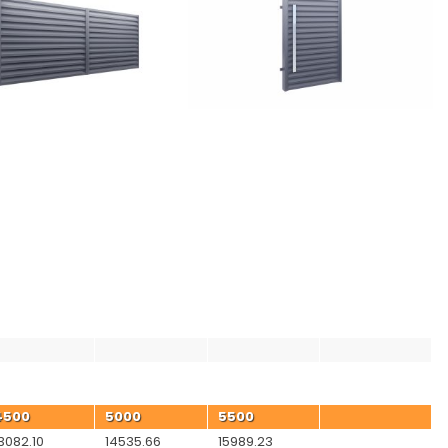
zł
zł
D
E
F
G
4500
5000
5500
3082.10
14535.66
15989.23