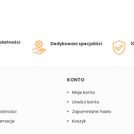
płatności
Dedykowani specjaliści
1
KONTO
Moje konto
Utwórz konto
watności
Zapomniane hasło
lamacje
Koszyk