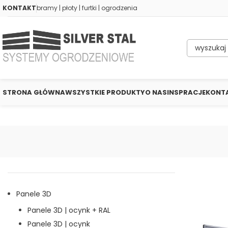
KONTAKT
bramy | płoty | furtki | ogrodzenia
STRONA GŁÓWNA
WSZYSTKIE PRODUKTY
O NAS
INSPRACJE
KONT
Panele 3D
Panele 3D | ocynk + RAL
Panele 3D | ocynk