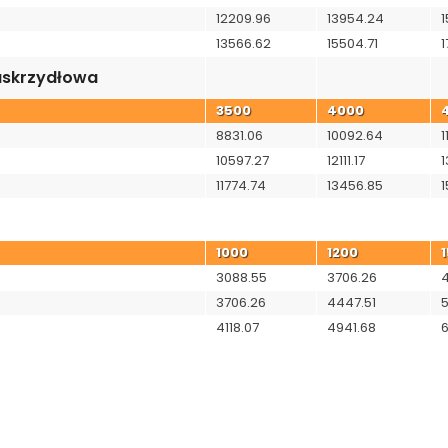
12209.96
13954.24
1
13566.62
15504.71
1
skrzydłowa
3500
4000
8831.06
10092.64
1
10597.27
12111.17
1
11774.74
13456.85
1
1000
1200
3088.55
3706.26
3706.26
4447.51
4118.07
4941.68
6