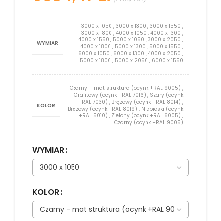
3000 x 1050
,
3000 x 1300
,
3000 x 1550
,
3000 x 1800
,
4000 x 1050
,
4000 x 1300
,
4000 x 1550
,
5000 x 1050
,
3000 x 2050
,
WYMIAR
4000 x 1800
,
5000 x 1300
,
5000 x 1550
,
6000 x 1050
,
6000 x 1300
,
4000 x 2050
,
5000 x 1800
,
5000 x 2050
,
6000 x 1550
Czarny – mat struktura (ocynk +RAL 9005)
,
Grafitowy (ocynk +RAL 7016)
,
Szary (ocynk
+RAL 7030)
,
Brązowy (ocynk +RAL 8014)
,
KOLOR
Brązowy (ocynk +RAL 8019)
,
Niebieski (ocynk
+RAL 5010)
,
Zielony (ocynk +RAL 6005)
,
Czarny (ocynk +RAL 9005)
WYMIAR
KOLOR