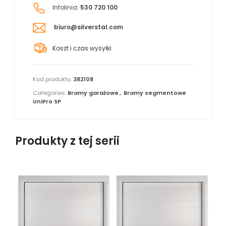
Infolinia:
530 720 100
biuro@silverstal.com
Koszt i czas wysyłki
Kod produktu:
382108
Categories:
Bramy garażowe
,
Bramy segmentowe
UniPro SP
Produkty z tej serii