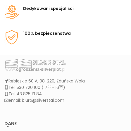
Dedykowani specjaliści
100% bezpieczeństwa
Rębieskie 60 A, 98-220, Zduńska Wola
00
30
Tel: 530 720 100 (
7
– 16
)
Tel: 43 825 13 84
email: biuro@silverstal.com
DANE