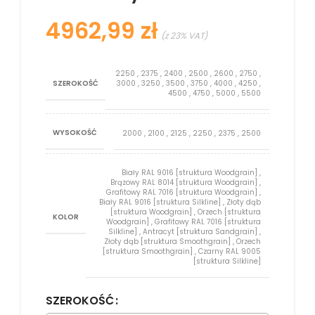
zł
2250
,
2375
,
2400
,
2500
,
2600
,
2750
,
SZEROKOŚĆ
3000
,
3250
,
3500
,
3750
,
4000
,
4250
,
4500
,
4750
,
5000
,
5500
WYSOKOŚĆ
2000
,
2100
,
2125
,
2250
,
2375
,
2500
Biały RAL 9016 [struktura Woodgrain]
,
Brązowy RAL 8014 [struktura Woodgrain]
,
Grafitowy RAL 7016 [struktura Woodgrain]
,
Biały RAL 9016 [struktura Silkline]
,
Złoty dąb
[struktura Woodgrain]
,
Orzech [struktura
KOLOR
Woodgrain]
,
Grafitowy RAL 7016 [struktura
Silkline]
,
Antracyt [struktura Sandgrain]
,
Złoty dąb [struktura Smoothgrain]
,
Orzech
[struktura Smoothgrain]
,
Czarny RAL 9005
[struktura Silkline]
SZEROKOŚĆ