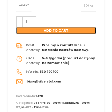
WEIGHT
500 kg
ADD TO CART
Koszt
Prosimy o kontakt w celu
dostawy:
ustalenia kosztów dostawy.
Czas
5-6 tygodni (produkt dostępny
dostawy:
na zamówienie)
Infolinia:
530 720 100
biuro@silverstal.com
Kod produktu:
1428
Categories:
DoorPro 60
,
Drzwi TECHNICZNE
,
Drzwi
wejściowe
,
Panelowe