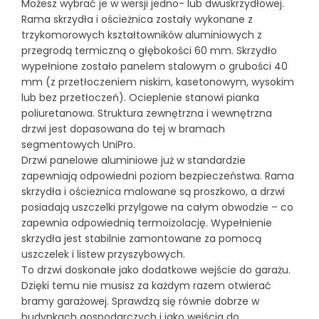
Możesz wybrać je w wersji jedno- lub dwuskrzydłowej.
Rama skrzydła i ościeżnica zostały wykonane z
trzykomorowych kształtowników aluminiowych z
przegrodą termiczną o głębokości 60 mm. Skrzydło
wypełnione zostało panelem stalowym o grubości 40
mm (z przetłoczeniem niskim, kasetonowym, wysokim
lub bez przetłoczeń). Ocieplenie stanowi pianka
poliuretanowa. Struktura zewnętrzna i wewnętrzna
drzwi jest dopasowana do tej w bramach
segmentowych UniPro.
Drzwi panelowe aluminiowe już w standardzie
zapewniają odpowiedni poziom bezpieczeństwa. Rama
skrzydła i ościeżnica malowane są proszkowo, a drzwi
posiadają uszczelki przylgowe na całym obwodzie – co
zapewnia odpowiednią termoizolację. Wypełnienie
skrzydła jest stabilnie zamontowane za pomocą
uszczelek i listew przyszybowych.
To drzwi doskonałe jako dodatkowe wejście do garażu.
Dzięki temu nie musisz za każdym razem otwierać
bramy garażowej. Sprawdzą się równie dobrze w
budynkach gospodarczych i jako wejścia do