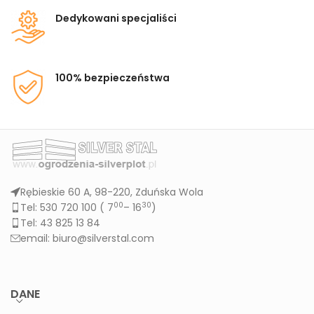
Dedykowani specjaliści
100% bezpieczeństwa
Rębieskie 60 A, 98-220, Zduńska Wola
00
30
Tel: 530 720 100 (
7
– 16
)
Tel: 43 825 13 84
email: biuro@silverstal.com
DANE