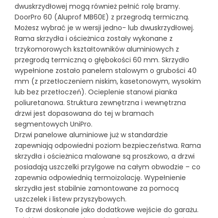
dwuskrzydłowej mogą również pełnić rolę bramy.
DoorPro 60 (Aluprof MB60E) z przegrodą termiczną.
Możesz wybrać je w wersji jedno- lub dwuskrzydłowej.
Rama skrzydła i ościeżnica zostały wykonane z
trzykomorowych kształtowników aluminiowych z
przegrodą termiczną o głębokości 60 mm. Skrzydło
wypełnione zostało panelem stalowym o grubości 40
mm (z przetłoczeniem niskim, kasetonowym, wysokim
lub bez przetłoczeń). Ocieplenie stanowi pianka
poliuretanowa. Struktura zewnętrzna i wewnętrzna
drzwi jest dopasowana do tej w bramach
segmentowych UniPro.
Drzwi panelowe aluminiowe już w standardzie
zapewniają odpowiedni poziom bezpieczeństwa. Rama
skrzydła i ościeżnica malowane są proszkowo, a drzwi
posiadają uszczelki przylgowe na całym obwodzie – co
zapewnia odpowiednią termoizolację. Wypełnienie
skrzydła jest stabilnie zamontowane za pomocą
uszczelek i listew przyszybowych.
To drzwi doskonałe jako dodatkowe wejście do garażu.