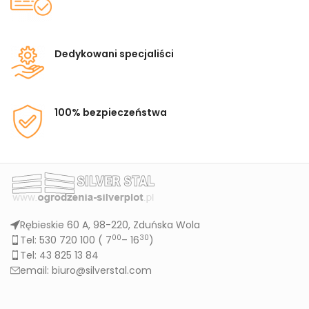
Dedykowani specjaliści
100% bezpieczeństwa
Rębieskie 60 A, 98-220, Zduńska Wola
00
30
Tel: 530 720 100 (
7
– 16
)
Tel: 43 825 13 84
email: biuro@silverstal.com