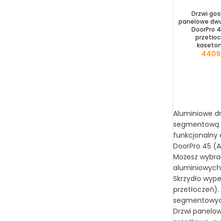
Drzwi go
panelowe dwu
DoorPro 4
przetło
kaseto
Aluminiowe d
segmentową lu
funkcjonalny 
DoorPro 45 (
Możesz wybrać
aluminiowych
Skrzydło wyp
przetłoczeń).
segmentowych
Drzwi panelow