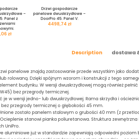
spodarcze
Drzwi gospodarcze
skrzydłowe –
panelowe dwuskrzydłowe –
5. Panel z
DoorPro 45. Panel V.
czeniami
zł
nowymi.
zł
Description
dostawa &
rzwi panelowe znajdą zastosowanie przede wszystkim jako dod
b rolowaną. Dzięki spójnym wzorom i konstrukcji z tego sameg
element budynku. W wersji dwuskrzydłowej mogą również pełnić 
AW45) bez przegrody termicznej.
 je w wersji jedno- lub dwuskrzydłowej. Rama skrzydła i oście
 bez przegrody termicznej o głębokości 45 mm.
ełnione zostało panelem stalowym o grubości 40 mm (z przetło
 Ocieplenie stanowi pianka poliuretanowa. Struktura zewnętrzn
 UniPro.
e aluminiowe już w standardzie zapewniają odpowiedni poziom 