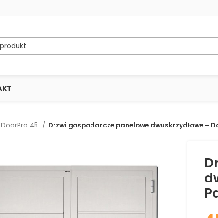
AKT
DoorPro 45
Drzwi gospodarcze panelowe dwuskrzydłowe – Door
D
d
Pa