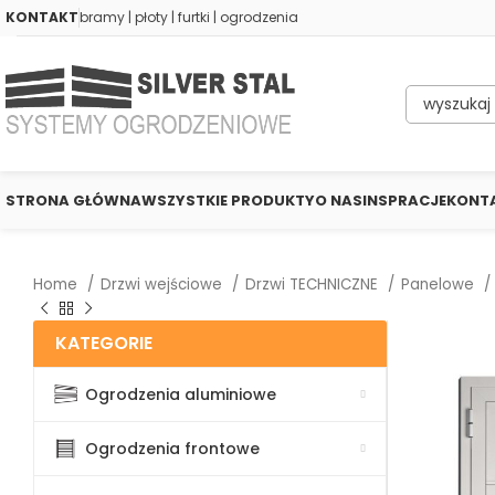
KONTAKT
bramy | płoty | furtki | ogrodzenia
STRONA GŁÓWNA
WSZYSTKIE PRODUKTY
O NAS
INSPRACJE
KONT
Home
Drzwi wejściowe
Drzwi TECHNICZNE
Panelowe
KATEGORIE
Ogrodzenia aluminiowe
Ogrodzenia frontowe