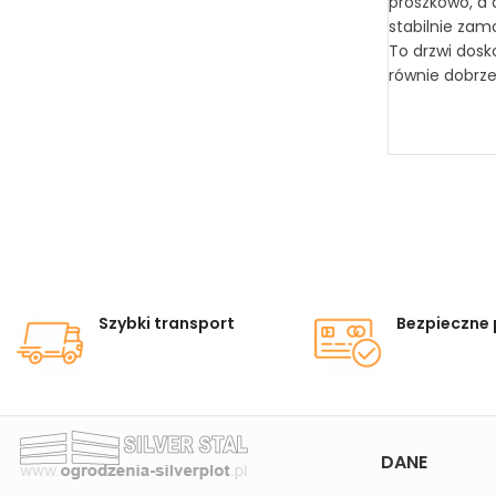
proszkowo, a 
stabilnie zam
To drzwi dosk
równie dobrz
Szybki transport
Bezpieczne 
DANE