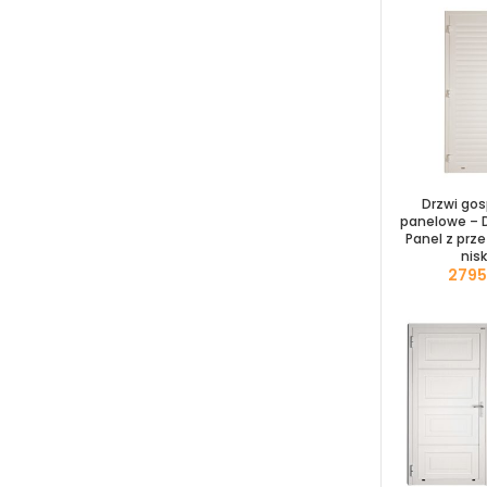
Drzwi go
panelowe – D
Panel z prz
nisk