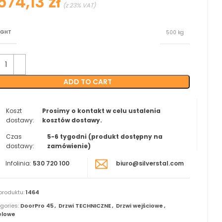
zł
IGHT
500 kg
ADD TO CART
Koszt
Prosimy o kontakt w celu ustalenia
dostawy:
kosztów dostawy.
Czas
5-6 tygodni (produkt dostępny na
dostawy:
zamówienie)
Infolinia:
530 720 100
biuro@silverstal.com
produktu:
1464
gories:
DoorPro 45
,
Drzwi TECHNICZNE
,
Drzwi wejściowe
,
elowe