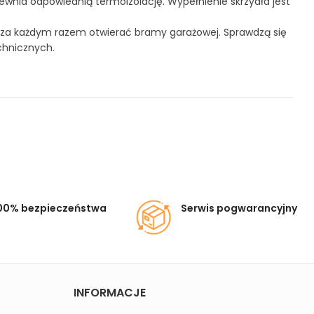
ewnia odpowiednią termoizolację. Wypełnienie skrzydła jest
z za każdym razem otwierać bramy garażowej. Sprawdzą się
chnicznych.
00% bezpieczeństwa
Serwis pogwarancyjny
INFORMACJE