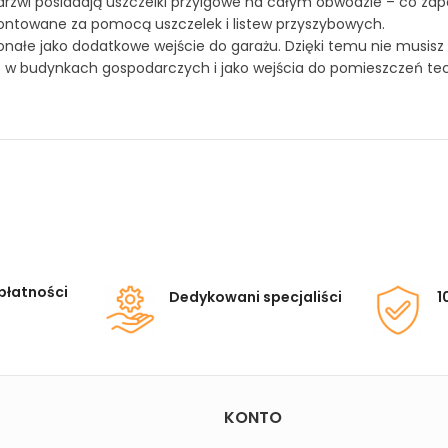
drzwi posiadają uszczelki przylgowe na całym obwodzie – co zap
ontowane za pomocą uszczelek i listew przyszybowych.
onałe jako dodatkowe wejście do garażu. Dzięki temu nie musis
e w budynkach gospodarczych i jako wejścia do pomieszczeń te
płatności
Dedykowani specjaliści
1
KONTO