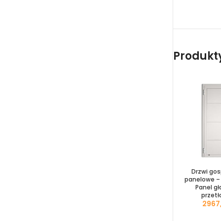
Produkty 
Drzwi go
panelowe – 
Panel gł
przetł