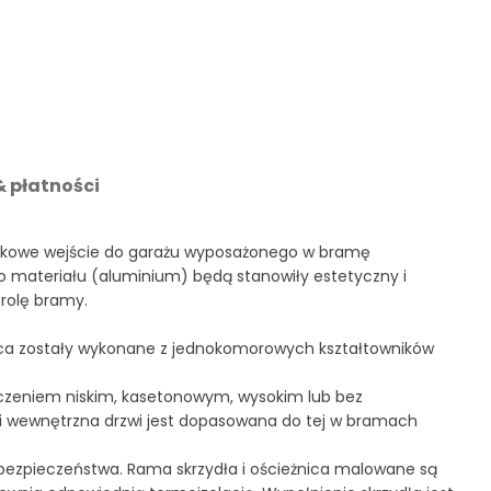
 płatności
atkowe wejście do garażu wyposażonego w bramę
o materiału (aluminium) będą stanowiły estetyczny i
rolę bramy.
żnica zostały wykonane z jednokomorowych kształtowników
czeniem niskim, kasetonowym, wysokim lub bez
a i wewnętrzna drzwi jest dopasowana do tej w bramach
bezpieczeństwa. Rama skrzydła i ościeżnica malowane są