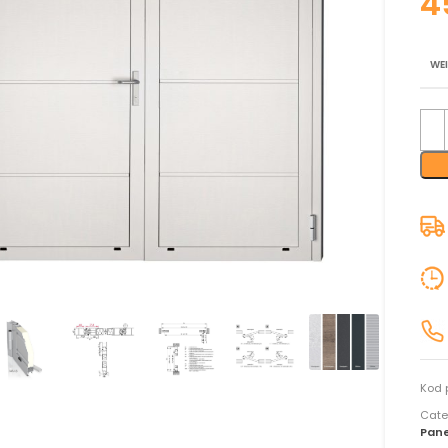
WE
nij aby powiększyć
Kod 
Cate
Pan