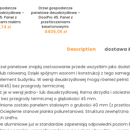
spodarcze
Drzwi gospodarcze
skrzydłowe –
panelowe dwuskrzydłowe –
5. Panel z
DoorPro 45. Panel z
ami niskimi.
przetłoczeniami
zł
kasetonowymi.
zł
Description
dostawa &
rzwi panelowe znajdą zastosowanie przede wszystkim jako dod
b rolowaną. Dzięki spójnym wzorom i konstrukcji z tego sameg
element budynku. W wersji dwuskrzydłowej mogą również pełnić 
AW45) bez przegrody termicznej.
 je w wersji jedno- lub dwuskrzydłowej. Rama skrzydła i oście
 bez przegrody termicznej o głębokości 45 mm.
ełnione zostało panelem stalowym o grubości 40 mm (z przetło
 Ocieplenie stanowi pianka poliuretanowa. Struktura zewnętrzn
 UniPro.
e aluminiowe już w standardzie zapewniają odpowiedni poziom 