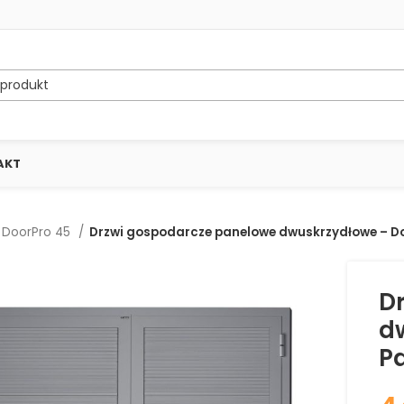
AKT
DoorPro 45
Drzwi gospodarcze panelowe dwuskrzydłowe – Doo
D
d
Pa