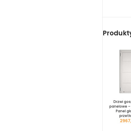
Produkty 
Drzwi go
panelowe – 
Panel gł
przetł