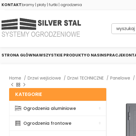
KONTAKT
bramy | płoty | furtki | ogrodzenia
STRONA GŁÓWNA
WSZYSTKIE PRODUKTY
O NAS
INSPRACJE
KONT
Home
Drzwi wejściowe
Drzwi TECHNICZNE
Panelowe
KATEGORIE
Ogrodzenia aluminiowe
Ogrodzenia frontowe