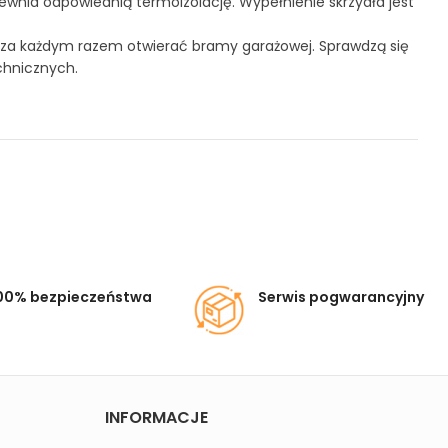
ewnia odpowiednią termoizolację. Wypełnienie skrzydła jest
z za każdym razem otwierać bramy garażowej. Sprawdzą się
chnicznych.
00% bezpieczeństwa
Serwis pogwarancyjny
INFORMACJE