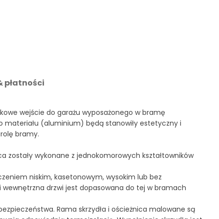
 płatności
atkowe wejście do garażu wyposażonego w bramę
o materiału (aluminium) będą stanowiły estetyczny i
rolę bramy.
żnica zostały wykonane z jednokomorowych kształtowników
czeniem niskim, kasetonowym, wysokim lub bez
a i wewnętrzna drzwi jest dopasowana do tej w bramach
bezpieczeństwa. Rama skrzydła i ościeżnica malowane są