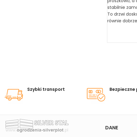
proszkowo, a 
stabilnie zam
To drzwi dosk
równie dobrz
Szybki transport
Bezpieczne 
DANE