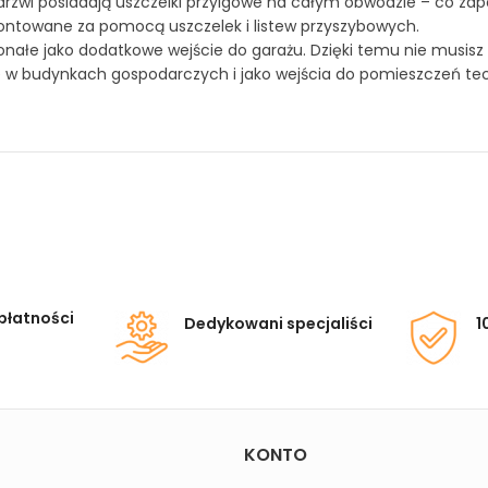
drzwi posiadają uszczelki przylgowe na całym obwodzie – co zap
ontowane za pomocą uszczelek i listew przyszybowych.
onałe jako dodatkowe wejście do garażu. Dzięki temu nie musis
e w budynkach gospodarczych i jako wejścia do pomieszczeń te
płatności
Dedykowani specjaliści
1
KONTO