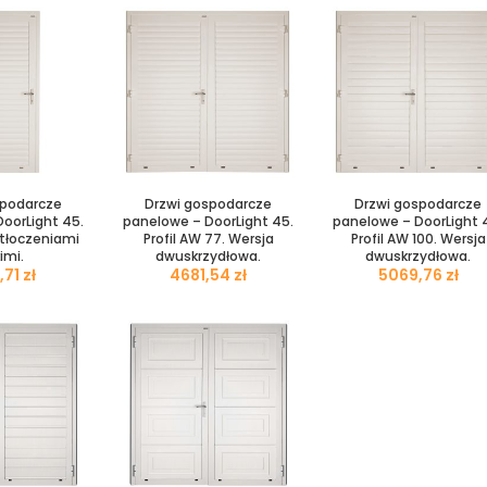
spodarcze
Drzwi gospodarcze
Drzwi gospodarcze
oorLight 45.
panelowe – DoorLight 45.
panelowe – DoorLight 
etłoczeniami
Profil AW 77. Wersja
Profil AW 100. Wersja
imi.
dwuskrzydłowa.
dwuskrzydłowa.
zł
zł
zł