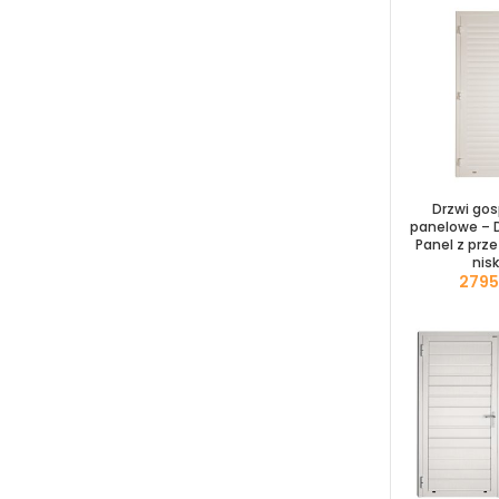
Drzwi go
panelowe – D
Panel z prz
nisk