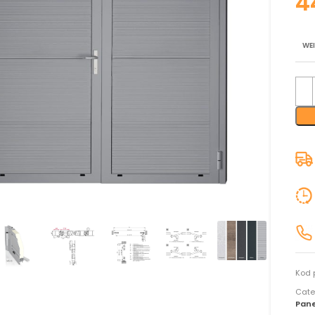
WE
nij aby powiększyć
Kod 
Cate
Pan