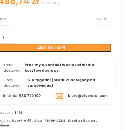
zł
IGHT
500 kg
ADD TO CART
Koszt
Prosimy o kontakt w celu ustalenia
dostawy:
kosztów dostawy.
Czas
5-6 tygodni (produkt dostępny na
dostawy:
zamówienie)
Infolinia:
530 720 100
biuro@silverstal.com
produktu:
1468
gories:
DoorPro 45
,
Drzwi TECHNICZNE
,
Drzwi wejściowe
,
elowe