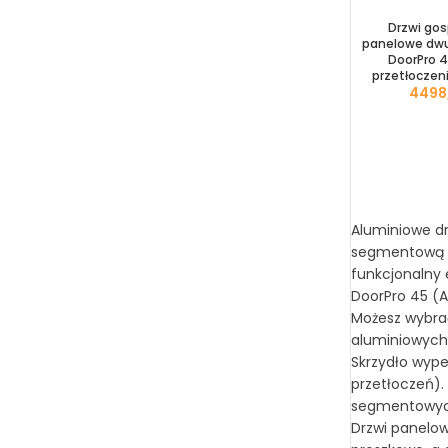
Drzwi go
panelowe dwu
DoorPro 4
przetłoczeni
Aluminiowe d
segmentową lu
funkcjonalny 
DoorPro 45 (
Możesz wybrać
aluminiowych
Skrzydło wyp
przetłoczeń).
segmentowych
Drzwi panelow