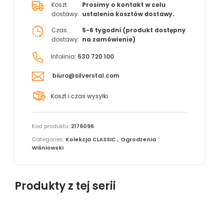
Koszt
Prosimy o kontakt w celu
dostawy:
ustalenia kosztów dostawy.
Czas
5-6 tygodni (produkt dostępny
dostawy:
na zamówienie)
Infolinia:
530 720 100
biuro@silverstal.com
Koszt i czas wysyłki
Kod produktu:
2176096
Categories:
Kolekcja CLASSIC
,
Ogrodzenia
Wiśniowski
Produkty z tej serii