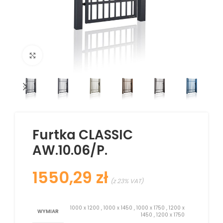
Kliknij aby powiększyć
Furtka CLASSIC
AW.10.06/P.
zł
1000 x 1200
,
1000 x 1450
,
1000 x 1750
,
1200 x
WYMIAR
1450
,
1200 x 1750