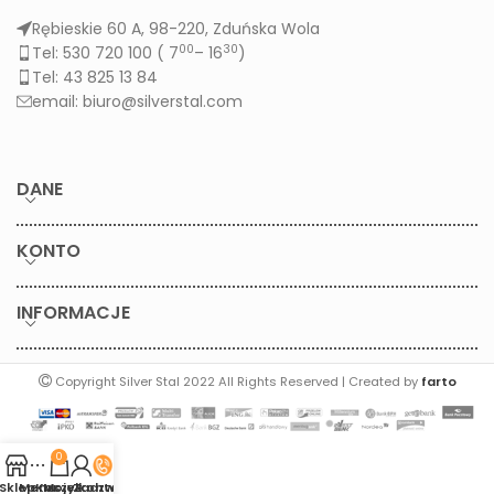
Rębieskie 60 A, 98-220, Zduńska Wola
00
30
Tel: 530 720 100 (
7
– 16
)
Tel: 43 825 13 84
email: biuro@silverstal.com
DANE
KONTO
INFORMACJE
Copyright Silver Stal 2022 All Rights Reserved | Created by
farto
0
Sklep
Menu
Koszyk
Moje konto
Zadzwoń