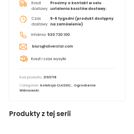
Koszt
Prosimy o kontakt w celu
dostawy:
ustalenia kosztów dostawy.
Czas
5-6 tygodni (produkt dostępny
dostawy:
na zamówienie)
Infolinia:
530 720 100
biuro@silverstal.com
Koszt i czas wysyłki
Kod produktu:
2193718
Categories:
Kolekcja CLASSIC
,
Ogrodzenia
Wiśniowski
Produkty z tej serii