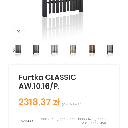
Kliknij aby powiększyć
Furtka CLASSIC
AW.10.16/P.
zł
1200 x 1750
,
1000 x 1200
,
1000 x 1450
,
1000 x
WYMIAR
1750
,
1200 x 1450