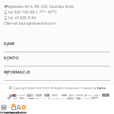
Rębieskie 60 A, 98-220, Zduńska Wola
00
30
Tel: 530 720 100 (
7
– 16
)
Tel: 43 825 13 84
email: biuro@silverstal.com
DANE
KONTO
INFORMACJE
Copyright Silver Stal 2022 All Rights Reserved | Created by
farto
0
Sklep
Menu
Koszyk
Moje konto
Zadzwoń