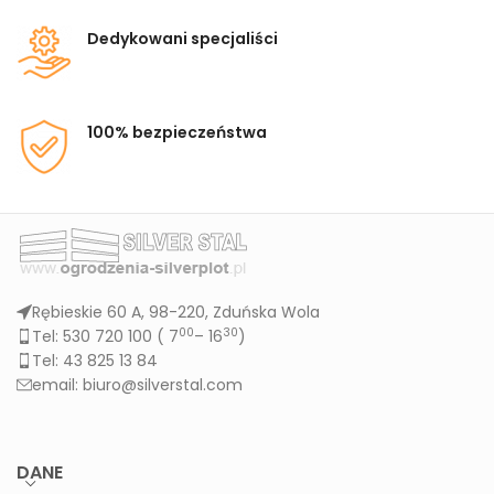
Dedykowani specjaliści
100% bezpieczeństwa
Rębieskie 60 A, 98-220, Zduńska Wola
00
30
Tel: 530 720 100 (
7
– 16
)
Tel: 43 825 13 84
email: biuro@silverstal.com
DANE