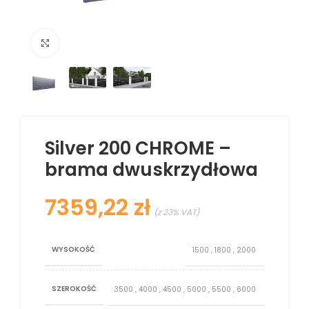
Kliknij aby powiększyć
Silver 200 CHROME –
brama dwuskrzydłowa
zł
WYSOKOŚĆ
1500
,
1800
,
2000
SZEROKOŚĆ
3500
,
4000
,
4500
,
5000
,
5500
,
6000