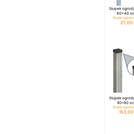
Słupek ogrod
60×40 o
Słupki ogrod
Słupek ogrod
80×80 oc
Słupki ogrod