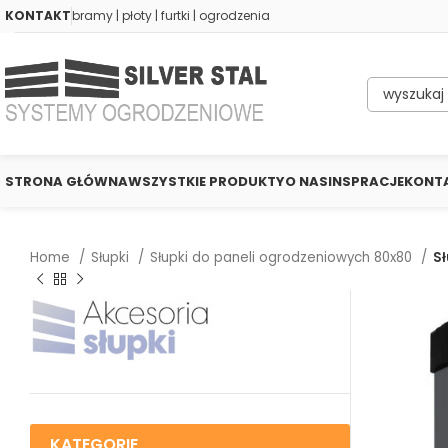
KONTAKT
bramy | płoty | furtki | ogrodzenia
STRONA GŁÓWNA
WSZYSTKIE PRODUKTY
O NAS
INSPRACJE
KONT
Home
Słupki
Słupki do paneli ogrodzeniowych 80x80
Sł
KATEGORIE