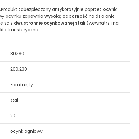
Produkt zabezpieczony antykorozyjnie poprzez
ocynk
twy ocynku zapewnia
wysoką odporność
na działanie
e są z
dwustronnie
ocynkowanej stali
(wewnątrz i na
iki atmosferyczne.
80×80
200,230
zamknięty
stal
2,0
ocynk ogniowy