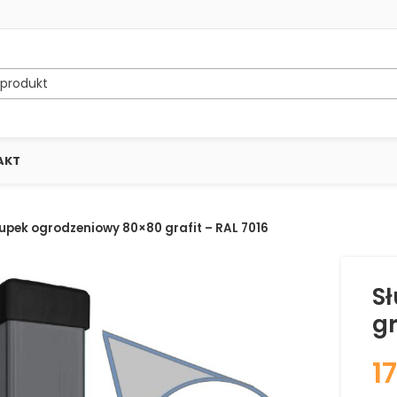
AKT
upek ogrodzeniowy 80×80 grafit – RAL 7016
S
gr