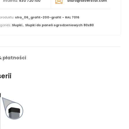
Infolinia:
530 720 100
biuro@silverstal.com
produktu:
slra_06_grafit-200-grafit - RAL 7016
gories:
Słupki
,
Słupki do paneli ogrodzeniowych 80x80
 płatności
erii