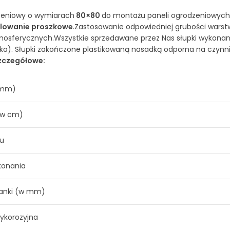
zeniowy o wymiarach
80×80
do montażu paneli ogrodzeniowych.
alowanie proszkowe
.Zastosowanie odpowiedniej grubości wars
osferycznych.Wszystkie sprzedawane przez Nas słupki wykonan
ka). Słupki zakończone plastikowaną nasadką odporna na czynn
zczegółowe:
w mm)
(w cm)
lu
konania
ianki (w mm)
ykorozyjna