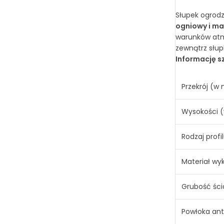
Słupek ogrod
ogniowy i m
warunków atm
zewnątrz słup
Informację s
Przekrój (
Wysokości 
Rodzaj profi
Materiał wy
Grubość śc
Powłoka ant