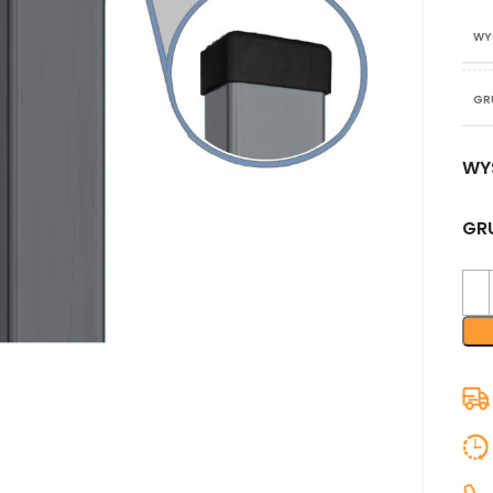
WY
GR
WY
GR
nij aby powiększyć